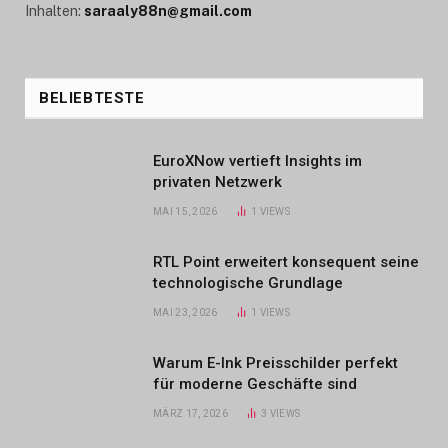
Inhalten:
saraaly88n@gmail.com
BELIEBTESTE
EuroXNow vertieft Insights im
privaten Netzwerk
MAI 15, 2026
1
VIEWS
RTL Point erweitert konsequent seine
technologische Grundlage
MAI 23, 2026
1
VIEWS
Warum E-Ink Preisschilder perfekt
für moderne Geschäfte sind
MÄRZ 17, 2026
3
VIEWS