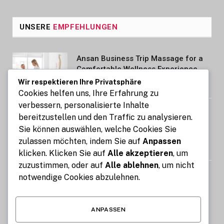
UNSERE
EMPFEHLUNGEN
Ansan Business Trip Massage for a
Comfortable Wellness Experience
Wir respektieren Ihre Privatsphäre
AUGUST 7, 2026
Cookies helfen uns, Ihre Erfahrung zu
verbessern, personalisierte Inhalte
Kennzeichen express: So gelingt die
bereitzustellen und den Traffic zu analysieren.
Kfz-Zulassung in nur 15 Minuten
Sie können auswählen, welche Cookies Sie
online
zulassen möchten, indem Sie auf
Anpassen
AUGUST 7, 2026
klicken. Klicken Sie auf
Alle akzeptieren
, um
zuzustimmen, oder auf
Alle ablehnen
, um nicht
Image Compressor: Reduce Image
notwendige Cookies abzulehnen.
Size Without Losing Quality for Free
AUGUST 6, 2026
ANPASSEN