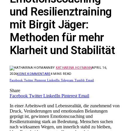
und Resilienztraining
mit Birgit Jäger:
Methoden für mehr
Klarheit und Stabilität
BY
KATHARINA HOFMANN
APRIL 16,
2026
KEINE KOMMENTARE
4 MINS READ
Facebook
Twitter
Pinterest
LinkedIn
Telegram
Tumblr
Email
Share
Facebook
Twitter
LinkedIn
Pinterest
Email
In einer Arbeitswelt und Lebensrealität, die zunehmend von
Druck, Veränderungen und emotionalen Belastungen
geprägt ist, gewinnen Emotionscoaching und
Resilienztraining stark an Bedeutung. Menschen suchen
nach wirksamen Wegen, um innerlich stabil zu bleiben,