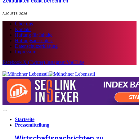
Zeitpunkten exakt berechnen
AUGUST 3, 2026
Über uns
Kontakt
Haftung für Inhalte
Haftungsausschluss
Datenschutzerklärung
Impressum
Facebook
X (Twitter)
Instagram
YouTube
Startseite
Pressemitteilung
Wirtschaftsnachrichten zu