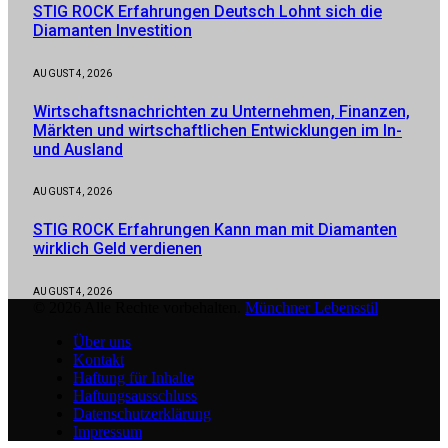
STIG ROCK Erfahrungen Deutsch Lohnt sich die
Diamanten Investition
AUGUST 4, 2026
Wirtschaftsnachrichten zu Unternehmen, Finanzen,
Märkten und wirtschaftlichen Entwicklungen im In-
und Ausland
AUGUST 4, 2026
STIG ROCK Erfahrungen Kann man mit Diamanten
wirklich Geld verdienen
AUGUST 4, 2026
© 2026 Alle Rechte vorbehalten.
Münchner Lebensstil
Über uns
Kontakt
Haftung für Inhalte
Haftungsausschluss
Datenschutzerklärung
Impressum