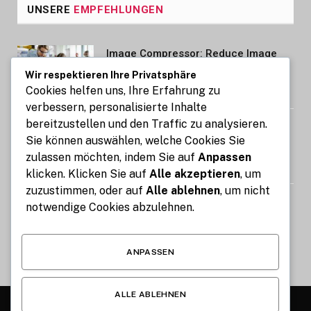
UNSERE
EMPFEHLUNGEN
Image Compressor: Reduce Image
Size Without Losing Quality for Free
Wir respektieren Ihre Privatsphäre
Cookies helfen uns, Ihre Erfahrung zu
AUGUST 6, 2026
verbessern, personalisierte Inhalte
bereitzustellen und den Traffic zu analysieren.
Auto mit Fahrer in Südindien Kosten
Sie können auswählen, welche Cookies Sie
und wichtige Informationen
zulassen möchten, indem Sie auf
Anpassen
AUGUST 6, 2026
klicken. Klicken Sie auf
Alle akzeptieren
, um
zuzustimmen, oder auf
Alle ablehnen
, um nicht
STIG ROCK Erfahrungen Deutsch
notwendige Cookies abzulehnen.
Lohnt sich die Diamanten Investition
AUGUST 4, 2026
ANPASSEN
ALLE ABLEHNEN