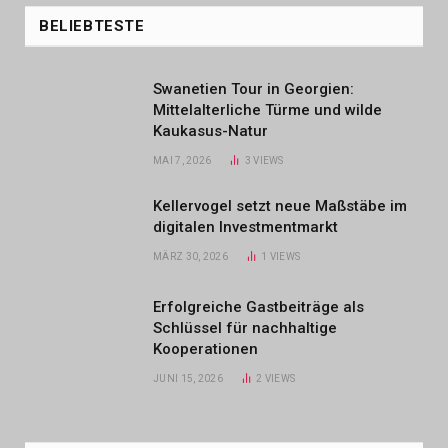
BELIEBTESTE
Swanetien Tour in Georgien:
Mittelalterliche Türme und wilde
Kaukasus-Natur
MAI 7, 2026
3
VIEWS
Kellervogel setzt neue Maßstäbe im
digitalen Investmentmarkt
MÄRZ 30, 2026
1
VIEWS
Erfolgreiche Gastbeiträge als
Schlüssel für nachhaltige
Kooperationen
JUNI 15, 2026
2
VIEWS