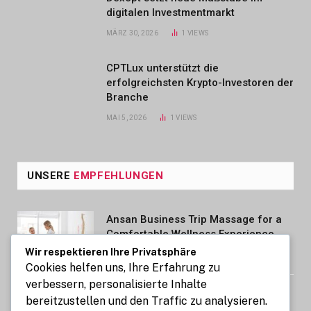
digitalen Investmentmarkt
MÄRZ 30, 2026
1
VIEWS
CPTLux unterstützt die
erfolgreichsten Krypto-Investoren der
Branche
MAI 5, 2026
1
VIEWS
UNSERE
EMPFEHLUNGEN
Ansan Business Trip Massage for a
Comfortable Wellness Experience
Wir respektieren Ihre Privatsphäre
AUGUST 7, 2026
Cookies helfen uns, Ihre Erfahrung zu
verbessern, personalisierte Inhalte
Kennzeichen express: So gelingt die
bereitzustellen und den Traffic zu analysieren.
Kfz-Zulassung in nur 15 Minuten