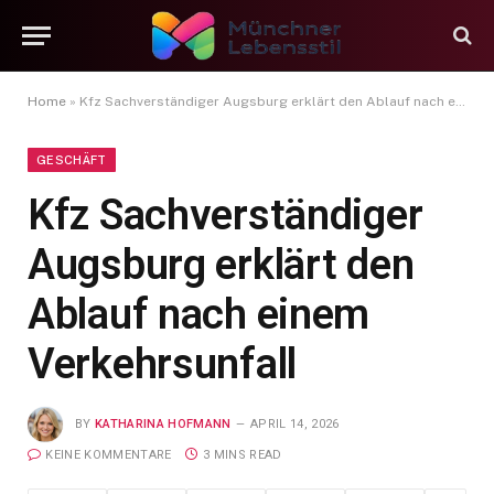
Home
»
Kfz Sachverständiger Augsburg erklärt den Ablauf nach einem Verkehrsunfall
GESCHÄFT
Kfz Sachverständiger
Augsburg erklärt den
Ablauf nach einem
Verkehrsunfall
BY
KATHARINA HOFMANN
APRIL 14, 2026
KEINE KOMMENTARE
3 MINS READ