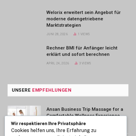
Welorix erweitert sein Angebot für
moderne datengetriebene
Marktstrategien
JUNI 28, 2026
1
VIEWS
Rechner BMI für Anfänger leicht
erklärt und sofort berechnen
APRIL 24, 2026
3
VIEWS
UNSERE
EMPFEHLUNGEN
Ansan Business Trip Massage for a
Comfortable Wellness Experience
Wir respektieren Ihre Privatsphäre
AUGUST 7, 2026
Cookies helfen uns, Ihre Erfahrung zu