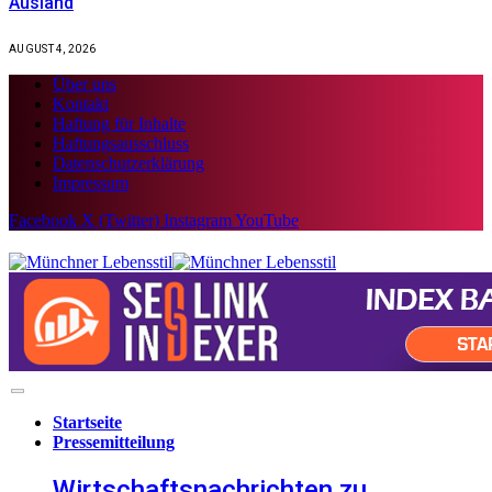
Ausland
AUGUST 4, 2026
Über uns
Kontakt
Haftung für Inhalte
Haftungsausschluss
Datenschutzerklärung
Impressum
Facebook
X (Twitter)
Instagram
YouTube
Startseite
Pressemitteilung
Wirtschaftsnachrichten zu