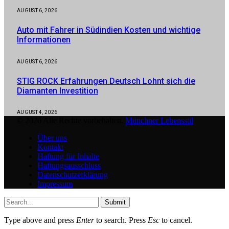
AUGUST 6, 2026
Auto mit Fahrer in Südindien Kosten und wichtige
Informationen
AUGUST 6, 2026
STIG ROCK Erfahrungen Deutsch Lohnt sich die
Diamanten Investition
AUGUST 4, 2026
© 2026 Alle Rechte vorbehalten.
Münchner Lebensstil
Über uns
Kontakt
Haftung für Inhalte
Haftungsausschluss
Datenschutzerklärung
Impressum
Submit
Type above and press
Enter
to search. Press
Esc
to cancel.