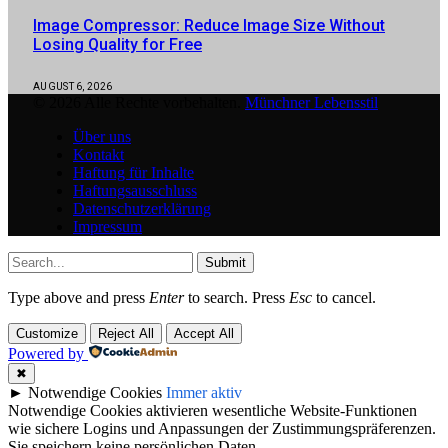
Image Compressor: Reduce Image Size Without
Losing Quality for Free
AUGUST 6, 2026
© 2026 Alle Rechte vorbehalten.
Münchner Lebensstil
Über uns
Kontakt
Haftung für Inhalte
Haftungsausschluss
Datenschutzerklärung
Impressum
Submit
Type above and press
Enter
to search. Press
Esc
to cancel.
Customize
Reject All
Accept All
Powered by
✖
►
Notwendige Cookies
Immer aktiv
Notwendige Cookies aktivieren wesentliche Website-Funktionen
wie sichere Logins und Anpassungen der Zustimmungspräferenzen.
Sie speichern keine persönlichen Daten.