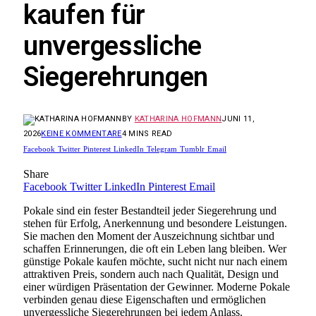
kaufen für
unvergessliche
Siegerehrungen
BY
KATHARINA HOFMANN
JUNI 11,
2026
KEINE KOMMENTARE
4 MINS READ
Facebook
Twitter
Pinterest
LinkedIn
Telegram
Tumblr
Email
Share
Facebook
Twitter
LinkedIn
Pinterest
Email
Pokale sind ein fester Bestandteil jeder Siegerehrung und
stehen für Erfolg, Anerkennung und besondere Leistungen.
Sie machen den Moment der Auszeichnung sichtbar und
schaffen Erinnerungen, die oft ein Leben lang bleiben. Wer
günstige Pokale kaufen möchte, sucht nicht nur nach einem
attraktiven Preis, sondern auch nach Qualität, Design und
einer würdigen Präsentation der Gewinner. Moderne Pokale
verbinden genau diese Eigenschaften und ermöglichen
unvergessliche Siegerehrungen bei jedem Anlass.