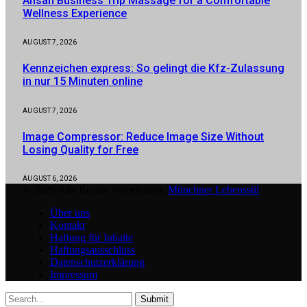
Ansan Business Trip Massage for a Comfortable
Wellness Experience
AUGUST 7, 2026
Kennzeichen express: So gelingt die Kfz-Zulassung
in nur 15 Minuten online
AUGUST 7, 2026
Image Compressor: Reduce Image Size Without
Losing Quality for Free
AUGUST 6, 2026
© 2026 Alle Rechte vorbehalten.
Münchner Lebensstil
Über uns
Kontakt
Haftung für Inhalte
Haftungsausschluss
Datenschutzerklärung
Impressum
Submit