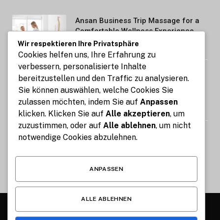
Ansan Business Trip Massage for a
Comfortable Wellness Experience
Wir respektieren Ihre Privatsphäre
AUGUST 7, 2026
Cookies helfen uns, Ihre Erfahrung zu
verbessern, personalisierte Inhalte
Kennzeichen express: So gelingt die
bereitzustellen und den Traffic zu analysieren.
Kfz-Zulassung in nur 15 Minuten
Sie können auswählen, welche Cookies Sie
online
zulassen möchten, indem Sie auf
Anpassen
AUGUST 7, 2026
klicken. Klicken Sie auf
Alle akzeptieren
, um
zuzustimmen, oder auf
Alle ablehnen
, um nicht
Image Compressor: Reduce Image
notwendige Cookies abzulehnen.
Size Without Losing Quality for Free
AUGUST 6, 2026
ANPASSEN
ALLE ABLEHNEN
© 2026 Alle Rechte vorbehalten.
Münchner Lebensstil