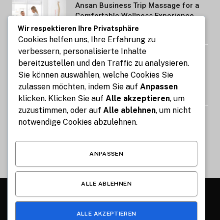
Ansan Business Trip Massage for a
Comfortable Wellness Experience
Wir respektieren Ihre Privatsphäre
AUGUST 7, 2026
Cookies helfen uns, Ihre Erfahrung zu
verbessern, personalisierte Inhalte
Kennzeichen express: So gelingt die
bereitzustellen und den Traffic zu analysieren.
Kfz-Zulassung in nur 15 Minuten
Sie können auswählen, welche Cookies Sie
online
zulassen möchten, indem Sie auf
Anpassen
AUGUST 7, 2026
klicken. Klicken Sie auf
Alle akzeptieren
, um
zuzustimmen, oder auf
Alle ablehnen
, um nicht
Image Compressor: Reduce Image
notwendige Cookies abzulehnen.
Size Without Losing Quality for Free
AUGUST 6, 2026
ANPASSEN
ALLE ABLEHNEN
© 2026 Alle Rechte vorbehalten.
Münchner Lebensstil
ALLE AKZEPTIEREN