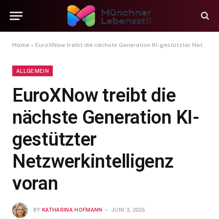
Home
»
EuroXNow treibt die nächste Generation KI-gestützter Netzwerkintelligenz voran
ALLGEMEIN
EuroXNow treibt die
nächste Generation KI-
gestützter
Netzwerkintelligenz
voran
BY
KATHARINA HOFMANN
JUNI 3, 2026