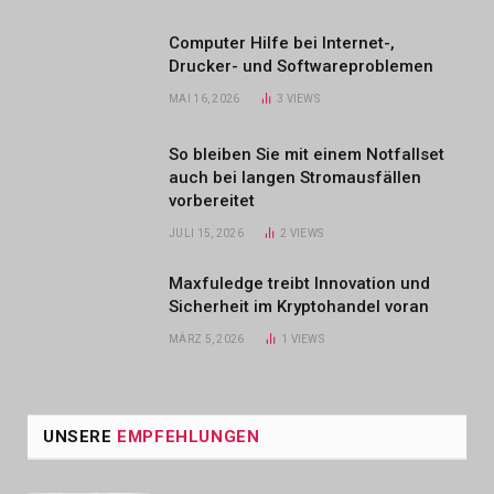
Computer Hilfe bei Internet-,
Drucker- und Softwareproblemen
MAI 16, 2026
3
VIEWS
So bleiben Sie mit einem Notfallset
auch bei langen Stromausfällen
vorbereitet
JULI 15, 2026
2
VIEWS
Maxfuledge treibt Innovation und
Sicherheit im Kryptohandel voran
MÄRZ 5, 2026
1
VIEWS
UNSERE
EMPFEHLUNGEN