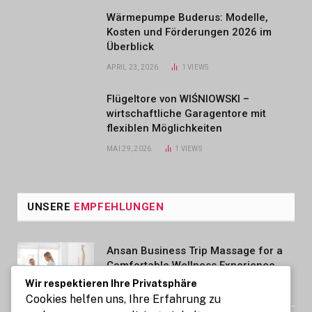
Wärmepumpe Buderus: Modelle,
Kosten und Förderungen 2026 im
Überblick
APRIL 23, 2026
1
VIEWS
Flügeltore von WIŚNIOWSKI –
wirtschaftliche Garagentore mit
flexiblen Möglichkeiten
MAI 29, 2026
1
VIEWS
UNSERE
EMPFEHLUNGEN
Ansan Business Trip Massage for a
Comfortable Wellness Experience
Wir respektieren Ihre Privatsphäre
AUGUST 7, 2026
Cookies helfen uns, Ihre Erfahrung zu