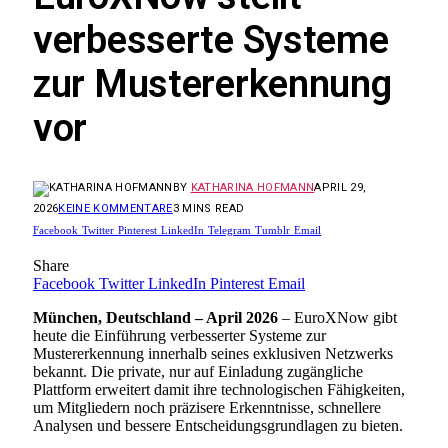
verbesserte Systeme
zur Mustererkennung
vor
BY
KATHARINA HOFMANN
APRIL 29,
2026
KEINE KOMMENTARE
3 MINS READ
Facebook
Twitter
Pinterest
LinkedIn
Telegram
Tumblr
Email
Share
Facebook
Twitter
LinkedIn
Pinterest
Email
München, Deutschland – April 2026
– EuroXNow gibt
heute die Einführung verbesserter Systeme zur
Mustererkennung innerhalb seines exklusiven Netzwerks
bekannt. Die private, nur auf Einladung zugängliche
Plattform erweitert damit ihre technologischen Fähigkeiten,
um Mitgliedern noch präzisere Erkenntnisse, schnellere
Analysen und bessere Entscheidungsgrundlagen zu bieten.