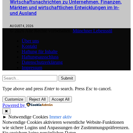
Wirtschaftsnachrichten zu Unternehmen, Finanzen,
Märkten und wirtschaftlichen Entwicklungen im In-
und Ausland
AUGUST 4, 2026
© 2026 Alle Rechte vorbehalten.
Münchner Lebensstil
Über uns
Kontakt
Haftung für Inhalte
Haftungsausschluss
Datenschutzerklärung
Impressum
Submit
Type above and press
Enter
to search. Press
Esc
to cancel.
Customize
Reject All
Accept All
Powered by
✖
►
Notwendige Cookies
Immer aktiv
Notwendige Cookies aktivieren wesentliche Website-Funktionen
wie sichere Logins und Anpassungen der Zustimmungspräferenzen.
Sie speichern keine persönlichen Daten.