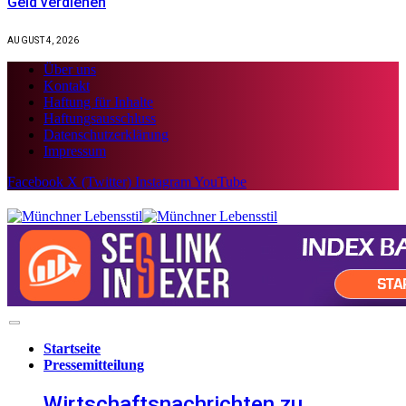
Geld verdienen
AUGUST 4, 2026
Über uns
Kontakt
Haftung für Inhalte
Haftungsausschluss
Datenschutzerklärung
Impressum
Facebook
X (Twitter)
Instagram
YouTube
Startseite
Pressemitteilung
Wirtschaftsnachrichten zu