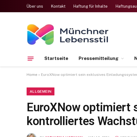
Über uns
Kontakt
Haftung für Inhalte
Haftungsau
Startseite
Pressemitteilung
N
Home
»
EuroXNow optimiert sein exklusives Einladungssyste
ALLGEMEIN
EuroXNow optimiert s
kontrolliertes Wachs