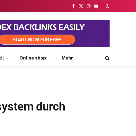
Facebook
X
Instagram
YouTube
(Twitter)
il
Online shop
Mehr
system durch