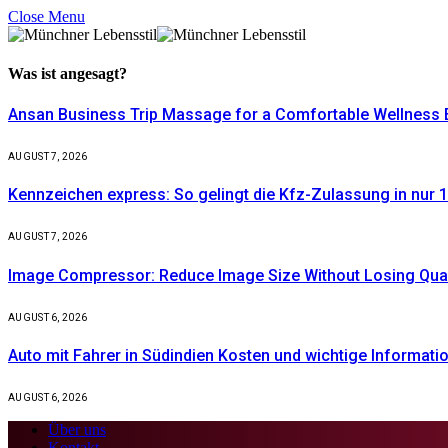
Close Menu
Was ist
angesagt?
Ansan Business Trip Massage for a Comfortable Wellness 
AUGUST 7, 2026
Kennzeichen express: So gelingt die Kfz-Zulassung in nur 1
AUGUST 7, 2026
Image Compressor: Reduce Image Size Without Losing Quali
AUGUST 6, 2026
Auto mit Fahrer in Südindien Kosten und wichtige Informati
AUGUST 6, 2026
Über uns
Kontakt