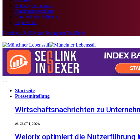
Haftung für Inhalte
Haftungsausschluss
Datenschutzerklärung
Impressum
Facebook
X (Twitter)
Instagram
YouTube
Startseite
Pressemitteilung
Wirtschaftsnachrichten zu Unternehm
AUGUST 4, 2026
Welorix optimiert die Nutzerführung i