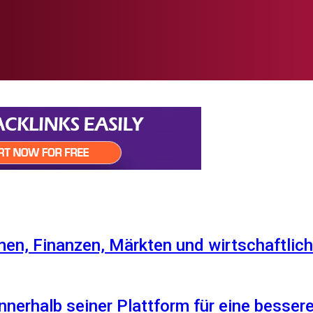
en, Finanzen, Märkten und wirtschaftlich
nnerhalb seiner Plattform für eine besser