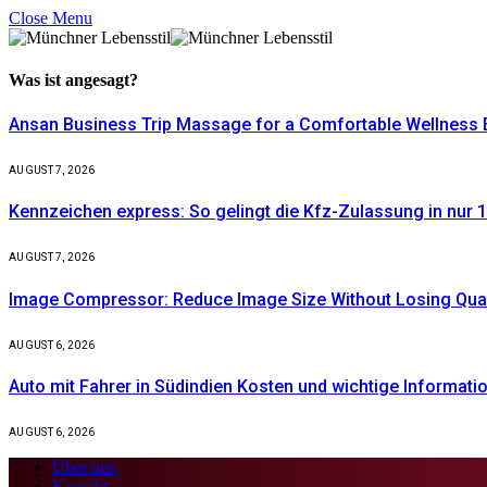
Close Menu
Was ist
angesagt?
Ansan Business Trip Massage for a Comfortable Wellness 
AUGUST 7, 2026
Kennzeichen express: So gelingt die Kfz-Zulassung in nur 1
AUGUST 7, 2026
Image Compressor: Reduce Image Size Without Losing Quali
AUGUST 6, 2026
Auto mit Fahrer in Südindien Kosten und wichtige Informati
AUGUST 6, 2026
Über uns
Kontakt