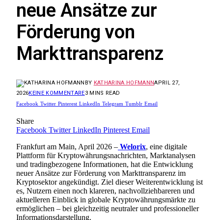
neue Ansätze zur
Förderung von
Markttransparenz
BY
KATHARINA HOFMANN
APRIL 27,
2026
KEINE KOMMENTARE
3 MINS READ
Facebook
Twitter
Pinterest
LinkedIn
Telegram
Tumblr
Email
Share
Facebook
Twitter
LinkedIn
Pinterest
Email
Frankfurt am Main, April 2026 –
Welorix
, eine digitale
Plattform für Kryptowährungsnachrichten, Marktanalysen
und tradingbezogene Informationen, hat die Entwicklung
neuer Ansätze zur Förderung von Markttransparenz im
Kryptosektor angekündigt. Ziel dieser Weiterentwicklung ist
es, Nutzern einen noch klareren, nachvollziehbareren und
aktuelleren Einblick in globale Kryptowährungsmärkte zu
ermöglichen – bei gleichzeitig neutraler und professioneller
Informationsdarstellung.