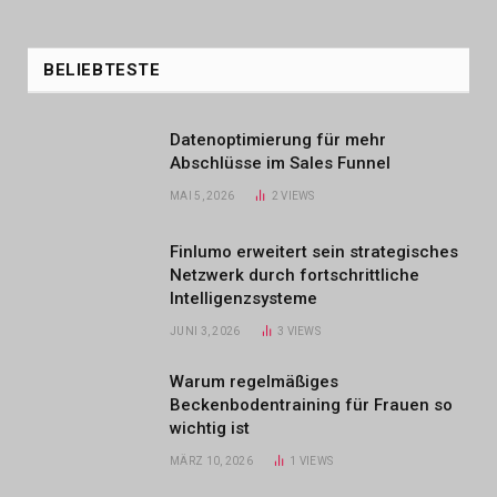
BELIEBTESTE
Datenoptimierung für mehr
Abschlüsse im Sales Funnel
MAI 5, 2026
2
VIEWS
Finlumo erweitert sein strategisches
Netzwerk durch fortschrittliche
Intelligenzsysteme
JUNI 3, 2026
3
VIEWS
Warum regelmäßiges
Beckenbodentraining für Frauen so
wichtig ist
MÄRZ 10, 2026
1
VIEWS