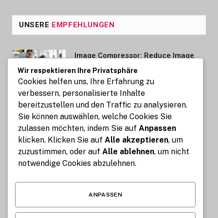
UNSERE
EMPFEHLUNGEN
Image Compressor: Reduce Image
Size Without Losing Quality for Free
Wir respektieren Ihre Privatsphäre
Cookies helfen uns, Ihre Erfahrung zu
AUGUST 6, 2026
verbessern, personalisierte Inhalte
bereitzustellen und den Traffic zu analysieren.
Auto mit Fahrer in Südindien Kosten
Sie können auswählen, welche Cookies Sie
und wichtige Informationen
zulassen möchten, indem Sie auf
Anpassen
AUGUST 6, 2026
klicken. Klicken Sie auf
Alle akzeptieren
, um
zuzustimmen, oder auf
Alle ablehnen
, um nicht
STIG ROCK Erfahrungen Deutsch
notwendige Cookies abzulehnen.
Lohnt sich die Diamanten Investition
AUGUST 4, 2026
ANPASSEN