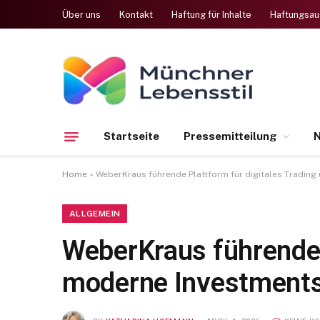
Über uns
Kontakt
Haftung für Inhalte
Haftungsau
Startseite
Pressemitteilung
N
Home
»
WeberKraus führende Plattform für digitales Tradin
ALLGEMEIN
WeberKraus führende P
moderne Investment