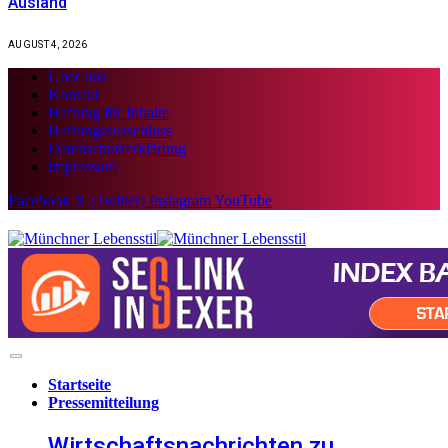
Ausland
AUGUST 4, 2026
Über uns
Kontakt
Haftung für Inhalte
Haftungsausschluss
Datenschutzerklärung
Impressum
Facebook
X (Twitter)
Instagram
YouTube
Startseite
Pressemitteilung
Wirtschaftsnachrichten zu