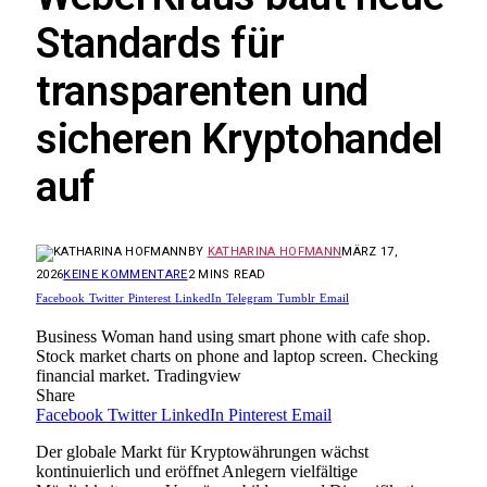
Standards für
transparenten und
sicheren Kryptohandel
auf
BY
KATHARINA HOFMANN
MÄRZ 17,
2026
KEINE KOMMENTARE
2 MINS READ
Facebook
Twitter
Pinterest
LinkedIn
Telegram
Tumblr
Email
Business Woman hand using smart phone with cafe shop.
Stock market charts on phone and laptop screen. Checking
financial market. Tradingview
Share
Facebook
Twitter
LinkedIn
Pinterest
Email
Der globale Markt für Kryptowährungen wächst
kontinuierlich und eröffnet Anlegern vielfältige