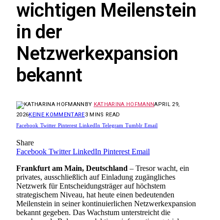
wichtigen Meilenstein
in der
Netzwerkexpansion
bekannt
BY
KATHARINA HOFMANN
APRIL 29,
2026
KEINE KOMMENTARE
3 MINS READ
Facebook
Twitter
Pinterest
LinkedIn
Telegram
Tumblr
Email
Share
Facebook
Twitter
LinkedIn
Pinterest
Email
Frankfurt am Main, Deutschland
– Tresor wacht, ein
privates, ausschließlich auf Einladung zugängliches
Netzwerk für Entscheidungsträger auf höchstem
strategischem Niveau, hat heute einen bedeutenden
Meilenstein in seiner kontinuierlichen Netzwerkexpansion
bekannt gegeben. Das Wachstum unterstreicht die