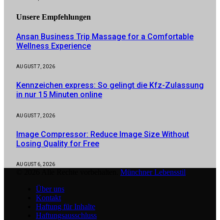
Unsere
Empfehlungen
Ansan Business Trip Massage for a Comfortable
Wellness Experience
AUGUST 7, 2026
Kennzeichen express: So gelingt die Kfz-Zulassung
in nur 15 Minuten online
AUGUST 7, 2026
Image Compressor: Reduce Image Size Without
Losing Quality for Free
AUGUST 6, 2026
© 2026 Alle Rechte vorbehalten.
Münchner Lebensstil
Über uns
Kontakt
Haftung für Inhalte
Haftungsausschluss