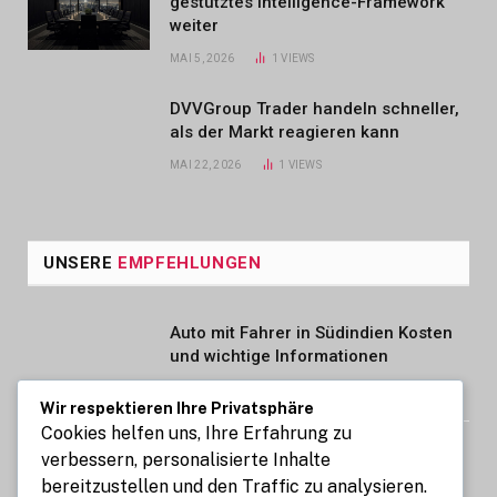
gestütztes Intelligence-Framework
weiter
MAI 5, 2026
1
VIEWS
DVVGroup Trader handeln schneller,
als der Markt reagieren kann
MAI 22, 2026
1
VIEWS
UNSERE
EMPFEHLUNGEN
Auto mit Fahrer in Südindien Kosten
und wichtige Informationen
AUGUST 6, 2026
Wir respektieren Ihre Privatsphäre
Cookies helfen uns, Ihre Erfahrung zu
STIG ROCK Erfahrungen Deutsch
verbessern, personalisierte Inhalte
Lohnt sich die Diamanten Investition
bereitzustellen und den Traffic zu analysieren.