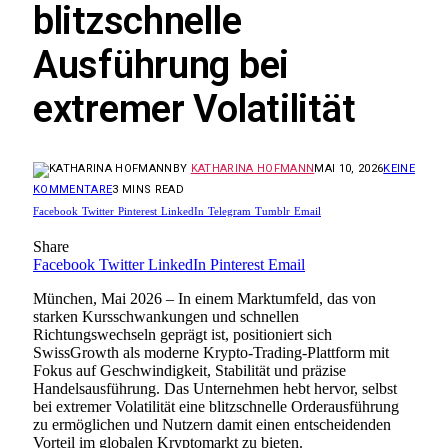
blitzschnelle
Ausführung bei
extremer Volatilität
BY
KATHARINA HOFMANN
MAI 10, 2026
KEINE
KOMMENTARE
3 MINS READ
Facebook
Twitter
Pinterest
LinkedIn
Telegram
Tumblr
Email
Share
Facebook
Twitter
LinkedIn
Pinterest
Email
München, Mai 2026 – In einem Marktumfeld, das von
starken Kursschwankungen und schnellen
Richtungswechseln geprägt ist, positioniert sich
SwissGrowth als moderne Krypto-Trading-Plattform mit
Fokus auf Geschwindigkeit, Stabilität und präzise
Handelsausführung. Das Unternehmen hebt hervor, selbst
bei extremer Volatilität eine blitzschnelle Orderausführung
zu ermöglichen und Nutzern damit einen entscheidenden
Vorteil im globalen Kryptomarkt zu bieten.