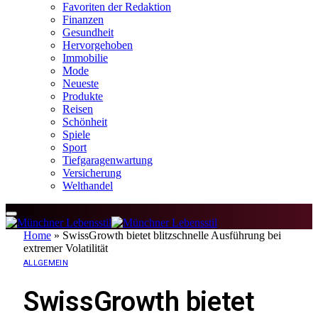
Favoriten der Redaktion
Finanzen
Gesundheit
Hervorgehoben
Immobilie
Mode
Neueste
Produkte
Reisen
Schönheit
Spiele
Sport
Tiefgaragenwartung
Versicherung
Welthandel
Home
»
SwissGrowth bietet blitzschnelle Ausführung bei
extremer Volatilität
ALLGEMEIN
SwissGrowth bietet