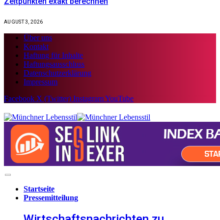
Zeitpunkten exakt berechnen
AUGUST 3, 2026
Über uns
Kontakt
Haftung für Inhalte
Haftungsausschluss
Datenschutzerklärung
Impressum
Facebook
X (Twitter)
Instagram
YouTube
Startseite
Pressemitteilung
Wirtschaftsnachrichten zu