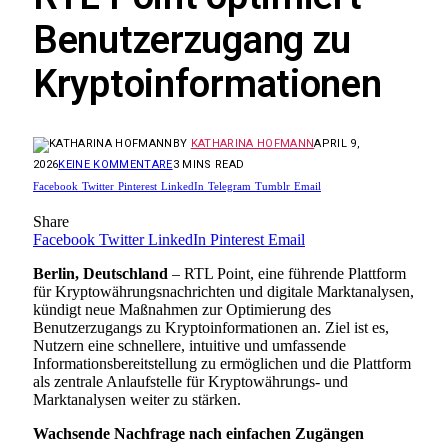
Benutzerzugang zu
Kryptoinformationen
BY
KATHARINA HOFMANN
APRIL 9,
2026
KEINE KOMMENTARE
3 MINS READ
Facebook
Twitter
Pinterest
LinkedIn
Telegram
Tumblr
Email
Share
Facebook
Twitter
LinkedIn
Pinterest
Email
Berlin, Deutschland
– RTL Point, eine führende Plattform
für Kryptowährungsnachrichten und digitale Marktanalysen,
kündigt neue Maßnahmen zur Optimierung des
Benutzerzugangs zu Kryptoinformationen an. Ziel ist es,
Nutzern eine schnellere, intuitive und umfassende
Informationsbereitstellung zu ermöglichen und die Plattform
als zentrale Anlaufstelle für Kryptowährungs- und
Marktanalysen weiter zu stärken.
Wachsende Nachfrage nach einfachen Zugängen