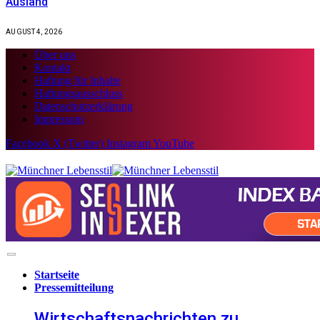
Ausland
AUGUST 4, 2026
Über uns
Kontakt
Haftung für Inhalte
Haftungsausschluss
Datenschutzerklärung
Impressum
Facebook
X (Twitter)
Instagram
YouTube
Startseite
Pressemitteilung
Wirtschaftsnachrichten zu