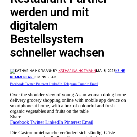
werden und mit
digitalem
Bestellsystem
schneller wachsen
BY
KATHARINA HOFMANN
MAI 8, 2026
KEINE
KOMMENTARE
3 MINS READ
Facebook
Twitter
Pinterest
LinkedIn
Telegram
Tumblr
Email
Over the shoulder view of young Asian woman doing home
delivery grocery shopping online with mobile app device on
smartphone at home, with a box of colourful and fresh
organic vegetables and fruits on the table
Share
Facebook
Twitter
LinkedIn
Pinterest
Email
Die Gastronomiebranche verändert sich ständig. Gäste