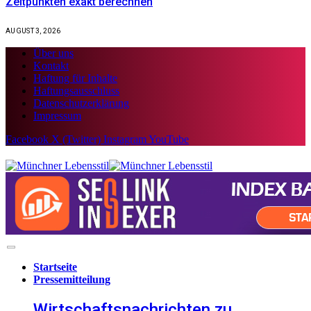
Zeitpunkten exakt berechnen
AUGUST 3, 2026
Über uns
Kontakt
Haftung für Inhalte
Haftungsausschluss
Datenschutzerklärung
Impressum
Facebook
X (Twitter)
Instagram
YouTube
Startseite
Pressemitteilung
Wirtschaftsnachrichten zu