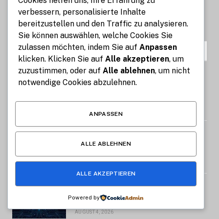
Cookies helfen uns, Ihre Erfahrung zu
MAI 17, 2026
15
VIEWS
verbessern, personalisierte Inhalte
bereitzustellen und den Traffic zu analysieren.
Sie können auswählen, welche Cookies Sie
zulassen möchten, indem Sie auf
Anpassen
UNSERE
EMPFEHLUNGEN
klicken. Klicken Sie auf
Alle akzeptieren
, um
zuzustimmen, oder auf
Alle ablehnen
, um nicht
Image Compressor: Reduce Image
notwendige Cookies abzulehnen.
Size Without Losing Quality for Free
AUGUST 6, 2026
ANPASSEN
Auto mit Fahrer in Südindien Kosten
und wichtige Informationen
ALLE ABLEHNEN
AUGUST 6, 2026
ALLE AKZEPTIEREN
STIG ROCK Erfahrungen Deutsch
Lohnt sich die Diamanten Investition
Powered by
AUGUST 4, 2026