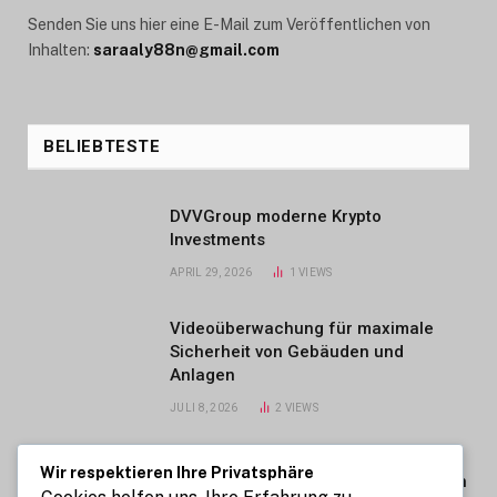
Senden Sie uns hier eine E-Mail zum Veröffentlichen von
Inhalten:
saraaly88n@gmail.com
BELIEBTESTE
DVVGroup moderne Krypto
Investments
APRIL 29, 2026
1
VIEWS
Videoüberwachung für maximale
Sicherheit von Gebäuden und
Anlagen
JULI 8, 2026
2
VIEWS
Finlumo startet eine neue Ebene KI-
Wir respektieren Ihre Privatsphäre
gestützter strategischer Koordination