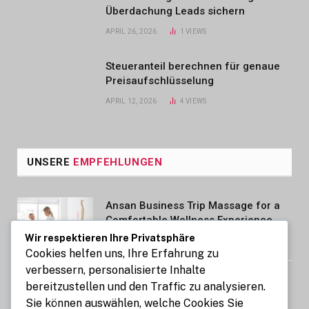
Überdachung Leads sichern
APRIL 26, 2026
1
VIEWS
Steueranteil berechnen für genaue
Preisaufschlüsselung
APRIL 12, 2026
4
VIEWS
UNSERE
EMPFEHLUNGEN
Ansan Business Trip Massage for a
Comfortable Wellness Experience
Wir respektieren Ihre Privatsphäre
AUGUST 7, 2026
Cookies helfen uns, Ihre Erfahrung zu
verbessern, personalisierte Inhalte
Kennzeichen express: So gelingt die
bereitzustellen und den Traffic zu analysieren.
Kfz-Zulassung in nur 15 Minuten
Sie können auswählen, welche Cookies Sie
online