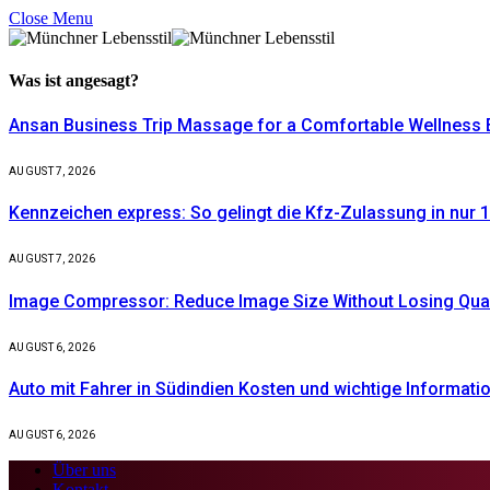
Close Menu
Was ist
angesagt?
Ansan Business Trip Massage for a Comfortable Wellness 
AUGUST 7, 2026
Kennzeichen express: So gelingt die Kfz-Zulassung in nur 1
AUGUST 7, 2026
Image Compressor: Reduce Image Size Without Losing Quali
AUGUST 6, 2026
Auto mit Fahrer in Südindien Kosten und wichtige Informati
AUGUST 6, 2026
Über uns
Kontakt