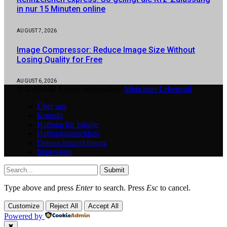
in nur 15 Minuten online
AUGUST 7, 2026
Image Compressor: Reduce Image Size Without
Losing Quality for Free
AUGUST 6, 2026
© 2026 Alle Rechte vorbehalten.
Münchner Lebensstil
Über uns
Kontakt
Haftung für Inhalte
Haftungsausschluss
Datenschutzerklärung
Impressum
Submit
Type above and press
Enter
to search. Press
Esc
to cancel.
Customize
Reject All
Accept All
Powered by
✖