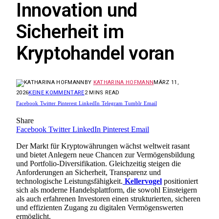
Innovation und
Sicherheit im
Kryptohandel voran
BY
KATHARINA HOFMANN
MÄRZ 11,
2026
KEINE KOMMENTARE
2 MINS READ
Facebook
Twitter
Pinterest
LinkedIn
Telegram
Tumblr
Email
Share
Facebook
Twitter
LinkedIn
Pinterest
Email
Der Markt für Kryptowährungen wächst weltweit rasant
und bietet Anlegern neue Chancen zur Vermögensbildung
und Portfolio-Diversifikation. Gleichzeitig steigen die
Anforderungen an Sicherheit, Transparenz und
technologische Leistungsfähigkeit.
Kellervogel
positioniert
sich als moderne Handelsplattform, die sowohl Einsteigern
als auch erfahrenen Investoren einen strukturierten, sicheren
und effizienten Zugang zu digitalen Vermögenswerten
ermöglicht.