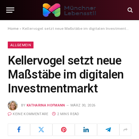
Home
»
Kellervogel setzt neue Maßstäbe im digitalen Investmentmarkt
ALLGEMEIN
Kellervogel setzt neue
Maßstäbe im digitalen
Investmentmarkt
BY
KATHARINA HOFMANN
MÄRZ 30, 2026
KEINE KOMMENTARE
2 MINS READ