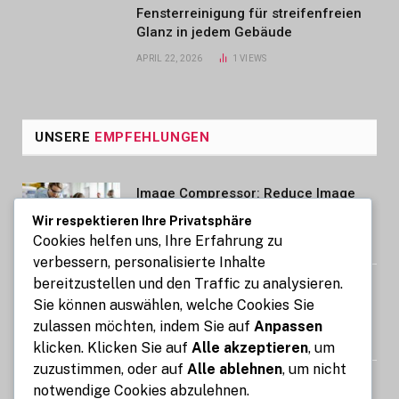
Fensterreinigung für streifenfreien
Glanz in jedem Gebäude
APRIL 22, 2026
1
VIEWS
UNSERE
EMPFEHLUNGEN
Image Compressor: Reduce Image
Size Without Losing Quality for Free
Wir respektieren Ihre Privatsphäre
Cookies helfen uns, Ihre Erfahrung zu
AUGUST 6, 2026
verbessern, personalisierte Inhalte
bereitzustellen und den Traffic zu analysieren.
Auto mit Fahrer in Südindien Kosten
Sie können auswählen, welche Cookies Sie
und wichtige Informationen
zulassen möchten, indem Sie auf
Anpassen
AUGUST 6, 2026
klicken. Klicken Sie auf
Alle akzeptieren
, um
zuzustimmen, oder auf
Alle ablehnen
, um nicht
STIG ROCK Erfahrungen Deutsch
notwendige Cookies abzulehnen.