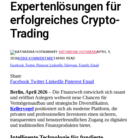
Expertenlösungen für
erfolgreiches Crypto-
Trading
BY
KATHARINA HOFMANN
APRIL 9,
2026
KEINE KOMMENTARE
3 MINS READ
Facebook
Twitter
Pinterest
LinkedIn
Telegram
Tumblr
Email
Share
Facebook
Twitter
LinkedIn
Pinterest
Email
Berlin, April 2026
– Die Finanzwelt entwickelt sich rasant
und eröffnet Anlegern weltweit neue Chancen für
Vermögensaufbau und strategische Diversifikation.
Kellervogel
positioniert sich als moderne Plattform, die
privaten und professionellen Investoren einen sicheren,
transparenten und benutzerfreundlichen Zugang zu digitalen
und traditionellen Finanzprodukten bietet.
Intelligente Technologie für fundierte