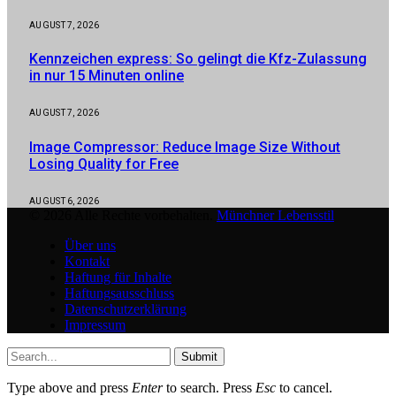
AUGUST 7, 2026
Kennzeichen express: So gelingt die Kfz-Zulassung
in nur 15 Minuten online
AUGUST 7, 2026
Image Compressor: Reduce Image Size Without
Losing Quality for Free
AUGUST 6, 2026
© 2026 Alle Rechte vorbehalten.
Münchner Lebensstil
Über uns
Kontakt
Haftung für Inhalte
Haftungsausschluss
Datenschutzerklärung
Impressum
Submit
Type above and press
Enter
to search. Press
Esc
to cancel.