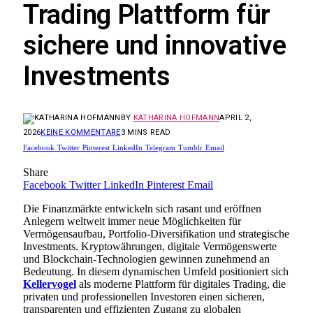
Trading Plattform für
sichere und innovative
Investments
BY
KATHARINA HOFMANN
APRIL 2,
2026
KEINE KOMMENTARE
3 MINS READ
Facebook
Twitter
Pinterest
LinkedIn
Telegram
Tumblr
Email
Share
Facebook
Twitter
LinkedIn
Pinterest
Email
Die Finanzmärkte entwickeln sich rasant und eröffnen
Anlegern weltweit immer neue Möglichkeiten für
Vermögensaufbau, Portfolio-Diversifikation und strategische
Investments. Kryptowährungen, digitale Vermögenswerte
und Blockchain-Technologien gewinnen zunehmend an
Bedeutung. In diesem dynamischen Umfeld positioniert sich
Kellervogel
als moderne Plattform für digitales Trading, die
privaten und professionellen Investoren einen sicheren,
transparenten und effizienten Zugang zu globalen