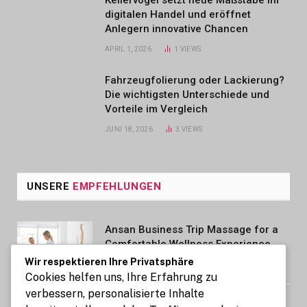
Kellervogel setzt neue Maßstäbe im
digitalen Handel und eröffnet
Anlegern innovative Chancen
APRIL 1, 2026
1
VIEWS
Fahrzeugfolierung oder Lackierung?
Die wichtigsten Unterschiede und
Vorteile im Vergleich
JUNI 18, 2026
3
VIEWS
UNSERE
EMPFEHLUNGEN
Ansan Business Trip Massage for a
Comfortable Wellness Experience
Wir respektieren Ihre Privatsphäre
AUGUST 7, 2026
Cookies helfen uns, Ihre Erfahrung zu
verbessern, personalisierte Inhalte
Kennzeichen express: So gelingt die