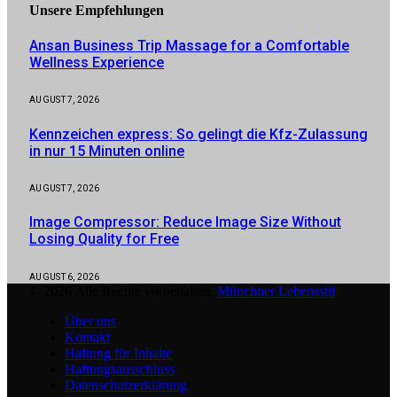
Unsere
Empfehlungen
Ansan Business Trip Massage for a Comfortable
Wellness Experience
AUGUST 7, 2026
Kennzeichen express: So gelingt die Kfz-Zulassung
in nur 15 Minuten online
AUGUST 7, 2026
Image Compressor: Reduce Image Size Without
Losing Quality for Free
AUGUST 6, 2026
© 2026 Alle Rechte vorbehalten.
Münchner Lebensstil
Über uns
Kontakt
Haftung für Inhalte
Haftungsausschluss
Datenschutzerklärung