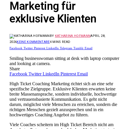
Marketing für
exklusive Klienten
BY
KATHARINA HOFMANN
APRIL 28,
2026
KEINE KOMMENTARE
4 MINS READ
Facebook
Twitter
Pinterest
LinkedIn
Telegram
Tumblr
Email
Smiling businesswoman sitting at desk with laptop computer
and looking at camera.
Share
Facebook
Twitter
LinkedIn
Pinterest
Email
High Ticket Coaching Marketing richtet sich an eine sehr
spezifische Zielgruppe. Exklusive Klienten erwarten keine
breite Massenansprache, sondern individuelle, hochwertige
und vertrauensbasierte Kommunikation. Es geht nicht
darum, möglichst viele Menschen zu erreichen, sondern die
richtigen Menschen gezielt anzusprechen und in ein
hochwertiges Coaching Angebot zu führen.
Viele Coaches scheitern im High Ticket Bereich nicht am