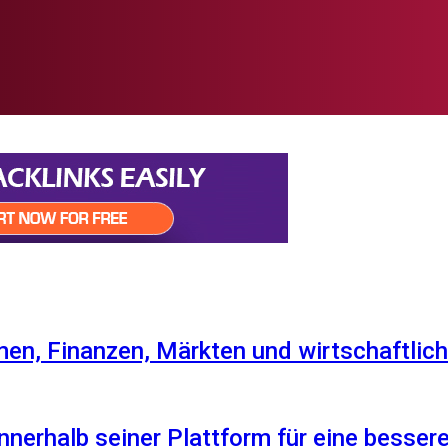
en, Finanzen, Märkten und wirtschaftlich
nnerhalb seiner Plattform für eine besser