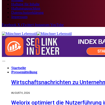
Haftung für Inhalte
Haftungsausschluss
Datenschutzerklärung
Impressum
Facebook
X (Twitter)
Instagram
YouTube
Startseite
Pressemitteilung
Wirtschaftsnachrichten zu Unternehm
AUGUST 4, 2026
Welorix optimiert die Nutzerführung i