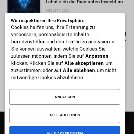
Lohnt sich die Diamanten Investition
AUGUST 4, 2026
Wir respektieren Ihre Privatsphäre
Cookies helfen uns, Ihre Erfahrung zu
Wirtschaftsnachrichten zu
Unternehmen, Finanzen, Märkten und
verbessern, personalisierte Inhalte
wirtschaftlichen Entwicklungen im In-
bereitzustellen und den Traffic zu analysieren.
und Ausland
Sie können auswählen, welche Cookies Sie
zulassen möchten, indem Sie auf
Anpassen
AUGUST 4, 2026
klicken. Klicken Sie auf
Alle akzeptieren
, um
zuzustimmen, oder auf
Alle ablehnen
, um nicht
STIG ROCK Erfahrungen Kann man
mit Diamanten wirklich Geld
notwendige Cookies abzulehnen.
verdienen
AUGUST 4, 2026
ANPASSEN
ALLE ABLEHNEN
© 2026 Alle Rechte vorbehalten.
Münchner Lebensstil
ALLE AKZEPTIEREN