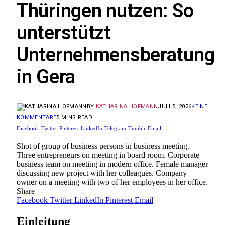
Thüringen nutzen: So
unterstützt
Unternehmensberatung
in Gera
BY
KATHARINA HOFMANN
JULI 5, 2026
KEINE
KOMMENTARE
5 MINS READ
Facebook
Twitter
Pinterest
LinkedIn
Telegram
Tumblr
Email
Shot of group of business persons in business meeting.
Three entrepreneurs on meeting in board room. Corporate
business team on meeting in modern office. Female manager
discussing new project with her colleagues. Company
owner on a meeting with two of her employees in her office.
Share
Facebook
Twitter
LinkedIn
Pinterest
Email
Einleitung