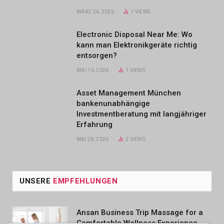
MÄRZ 26, 2026
1
VIEWS
Electronic Disposal Near Me: Wo
kann man Elektronikgeräte richtig
entsorgen?
MAI 16, 2026
1
VIEWS
Asset Management München
bankenunabhängige
Investmentberatung mit langjähriger
Erfahrung
MAI 28, 2026
2
VIEWS
UNSERE
EMPFEHLUNGEN
Ansan Business Trip Massage for a
Comfortable Wellness Experience