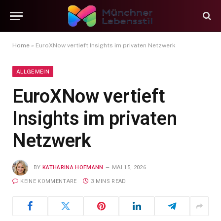
Home
»
EuroXNow vertieft Insights im privaten Netzwerk
ALLGEMEIN
EuroXNow vertieft
Insights im privaten
Netzwerk
BY
KATHARINA HOFMANN
MAI 15, 2026
KEINE KOMMENTARE
3 MINS READ