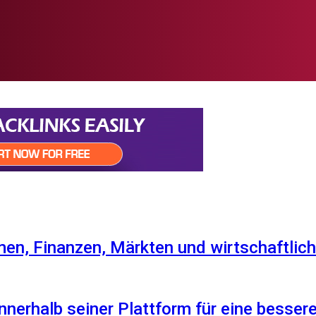
en, Finanzen, Märkten und wirtschaftlich
nnerhalb seiner Plattform für eine besser