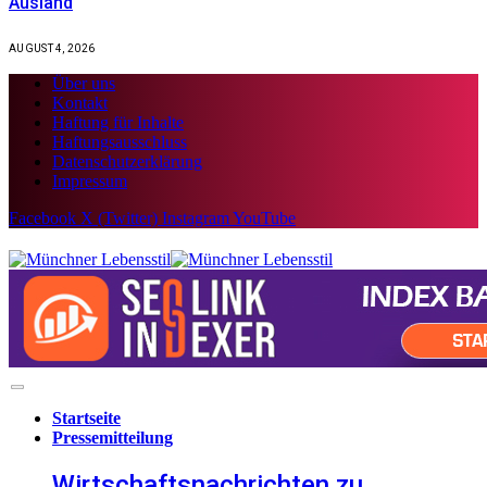
Ausland
AUGUST 4, 2026
Über uns
Kontakt
Haftung für Inhalte
Haftungsausschluss
Datenschutzerklärung
Impressum
Facebook
X (Twitter)
Instagram
YouTube
Startseite
Pressemitteilung
Wirtschaftsnachrichten zu