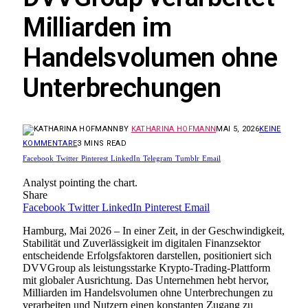
Milliarden im
Handelsvolumen ohne
Unterbrechungen
BY
KATHARINA HOFMANN
MAI 5, 2026
KEINE
KOMMENTARE
3 MINS READ
Facebook
Twitter
Pinterest
LinkedIn
Telegram
Tumblr
Email
Analyst pointing the chart.
Share
Facebook
Twitter
LinkedIn
Pinterest
Email
Hamburg, Mai 2026 – In einer Zeit, in der Geschwindigkeit,
Stabilität und Zuverlässigkeit im digitalen Finanzsektor
entscheidende Erfolgsfaktoren darstellen, positioniert sich
DVVGroup als leistungsstarke Krypto-Trading-Plattform
mit globaler Ausrichtung. Das Unternehmen hebt hervor,
Milliarden im Handelsvolumen ohne Unterbrechungen zu
verarbeiten und Nutzern einen konstanten Zugang zu