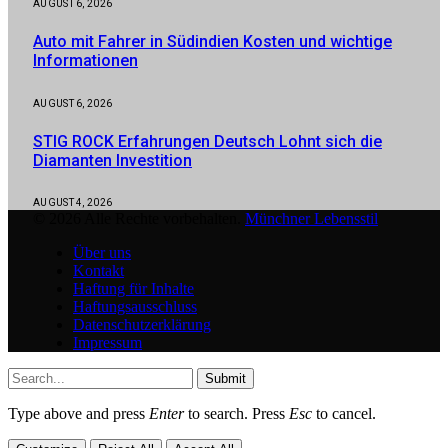
AUGUST 6, 2026
Auto mit Fahrer in Südindien Kosten und wichtige
Informationen
AUGUST 6, 2026
STIG ROCK Erfahrungen Deutsch Lohnt sich die
Diamanten Investition
AUGUST 4, 2026
© 2026 Alle Rechte vorbehalten.
Münchner Lebensstil
Über uns
Kontakt
Haftung für Inhalte
Haftungsausschluss
Datenschutzerklärung
Impressum
Submit
Type above and press
Enter
to search. Press
Esc
to cancel.