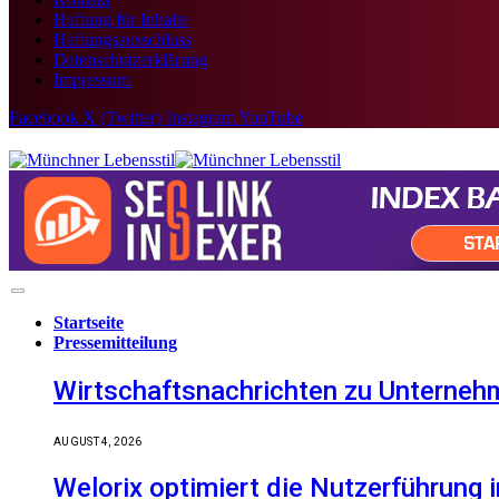
Haftung für Inhalte
Haftungsausschluss
Datenschutzerklärung
Impressum
Facebook
X (Twitter)
Instagram
YouTube
Startseite
Pressemitteilung
Wirtschaftsnachrichten zu Unternehm
AUGUST 4, 2026
Welorix optimiert die Nutzerführung i