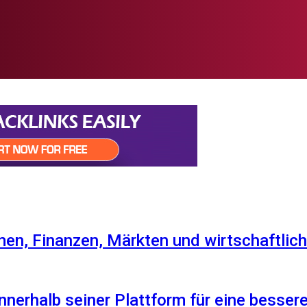
en, Finanzen, Märkten und wirtschaftlich
nnerhalb seiner Plattform für eine besser