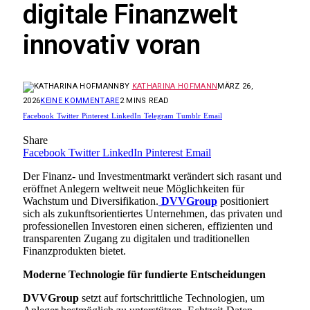
digitale Finanzwelt
innovativ voran
BY
KATHARINA HOFMANN
MÄRZ 26,
2026
KEINE KOMMENTARE
2 MINS READ
Facebook
Twitter
Pinterest
LinkedIn
Telegram
Tumblr
Email
Share
Facebook
Twitter
LinkedIn
Pinterest
Email
Der Finanz- und Investmentmarkt verändert sich rasant und
eröffnet Anlegern weltweit neue Möglichkeiten für
Wachstum und Diversifikation.
DVVGroup
positioniert
sich als zukunftsorientiertes Unternehmen, das privaten und
professionellen Investoren einen sicheren, effizienten und
transparenten Zugang zu digitalen und traditionellen
Finanzprodukten bietet.
Moderne Technologie für fundierte Entscheidungen
DVVGroup
setzt auf fortschrittliche Technologien, um