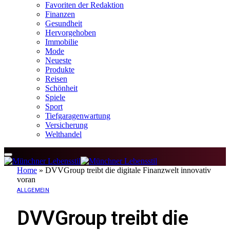
Favoriten der Redaktion
Finanzen
Gesundheit
Hervorgehoben
Immobilie
Mode
Neueste
Produkte
Reisen
Schönheit
Spiele
Sport
Tiefgaragenwartung
Versicherung
Welthandel
Home
»
DVVGroup treibt die digitale Finanzwelt innovativ
voran
ALLGEMEIN
DVVGroup treibt die