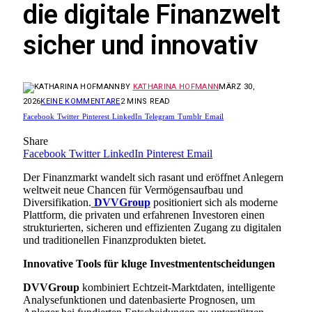
die digitale Finanzwelt
sicher und innovativ
BY
KATHARINA HOFMANN
MÄRZ 30,
2026
KEINE KOMMENTARE
2 MINS READ
Facebook
Twitter
Pinterest
LinkedIn
Telegram
Tumblr
Email
Share
Facebook
Twitter
LinkedIn
Pinterest
Email
Der Finanzmarkt wandelt sich rasant und eröffnet Anlegern
weltweit neue Chancen für Vermögensaufbau und
Diversifikation.
DVVGroup
positioniert sich als moderne
Plattform, die privaten und erfahrenen Investoren einen
strukturierten, sicheren und effizienten Zugang zu digitalen
und traditionellen Finanzprodukten bietet.
Innovative Tools für kluge Investmententscheidungen
DVVGroup
kombiniert Echtzeit-Marktdaten, intelligente
Analysefunktionen und datenbasierte Prognosen, um