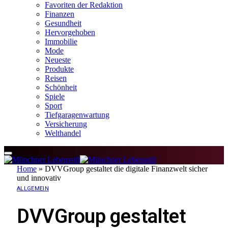
Favoriten der Redaktion
Finanzen
Gesundheit
Hervorgehoben
Immobilie
Mode
Neueste
Produkte
Reisen
Schönheit
Spiele
Sport
Tiefgaragenwartung
Versicherung
Welthandel
Home
»
DVVGroup gestaltet die digitale Finanzwelt sicher
und innovativ
ALLGEMEIN
DVVGroup gestaltet