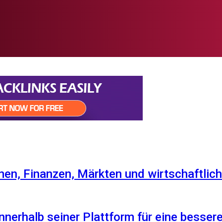
en, Finanzen, Märkten und wirtschaftlich
nnerhalb seiner Plattform für eine besser