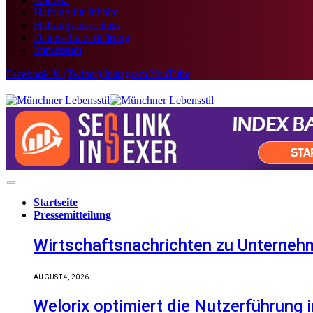
Haftung für Inhalte
Haftungsausschluss
Datenschutzerklärung
Impressum
Facebook
X (Twitter)
Instagram
YouTube
Startseite
Pressemitteilung
Wirtschaftsnachrichten zu Unternehm
AUGUST 4, 2026
Welorix optimiert die Nutzerführung i