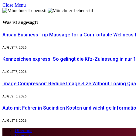
Close Menu
Was ist
angesagt?
Ansan Business Trip Massage for a Comfortable Wellness 
AUGUST 7, 2026
Kennzeichen express: So gelingt die Kfz-Zulassung in nur 1
AUGUST 7, 2026
Image Compressor: Reduce Image Size Without Losing Quali
AUGUST 6, 2026
Auto mit Fahrer in Südindien Kosten und wichtige Informati
AUGUST 6, 2026
Über uns
Kontakt