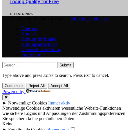
Losing Quality for Free
AUGUST 6, 2026
© 2026 Alle Rechte vorbehalten.
Münchner Lebensstil
Über uns
Kontakt
Haftung für Inhalte
Haftungsausschluss
Datenschutzerklärung
Impressum
Submit
Type above and press
Enter
to search. Press
Esc
to cancel.
Customize
Reject All
Accept All
Powered by
✖
►
Notwendige Cookies
Immer aktiv
Notwendige Cookies aktivieren wesentliche Website-Funktionen
wie sichere Logins und Anpassungen der Zustimmungspräferenzen.
Sie speichern keine persönlichen Daten.
Keine
►
Funktionale Cookies
Bemerkung