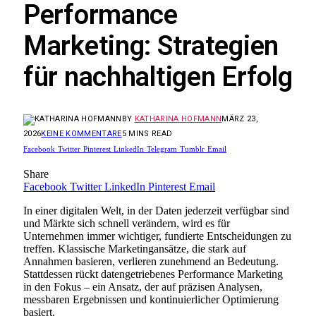
Performance
Marketing: Strategien
für nachhaltigen Erfolg
BY
KATHARINA HOFMANN
MÄRZ 23,
2026
KEINE KOMMENTARE
5 MINS READ
Facebook
Twitter
Pinterest
LinkedIn
Telegram
Tumblr
Email
Share
Facebook
Twitter
LinkedIn
Pinterest
Email
In einer digitalen Welt, in der Daten jederzeit verfügbar sind
und Märkte sich schnell verändern, wird es für
Unternehmen immer wichtiger, fundierte Entscheidungen zu
treffen. Klassische Marketingansätze, die stark auf
Annahmen basieren, verlieren zunehmend an Bedeutung.
Stattdessen rückt datengetriebenes Performance Marketing
in den Fokus – ein Ansatz, der auf präzisen Analysen,
messbaren Ergebnissen und kontinuierlicher Optimierung
basiert.