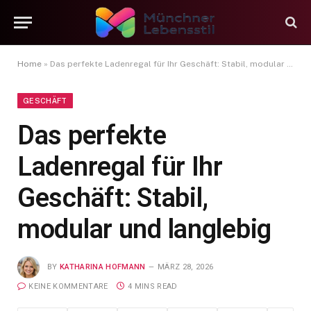
Home
»
Das perfekte Ladenregal für Ihr Geschäft: Stabil, modular und langlebig
GESCHÄFT
Das perfekte
Ladenregal für Ihr
Geschäft: Stabil,
modular und langlebig
BY
KATHARINA HOFMANN
MÄRZ 28, 2026
KEINE KOMMENTARE
4 MINS READ