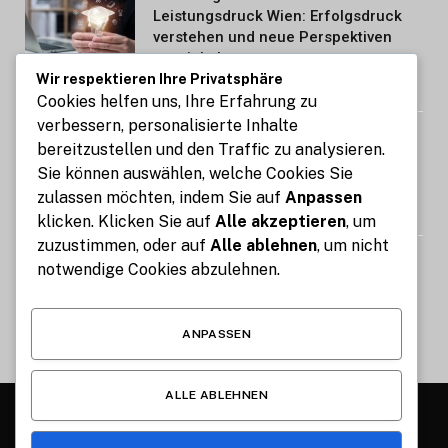
Leistungsdruck Wien: Erfolgsdruck
verstehen und neue Perspektiven
entwickeln
Wir respektieren Ihre Privatsphäre
AUGUST 9, 2026
Cookies helfen uns, Ihre Erfahrung zu
verbessern, personalisierte Inhalte
Wäschewagen Pflegeheim für
bereitzustellen und den Traffic zu analysieren.
praktische Wäschelogistik und
Sie können auswählen, welche Cookies Sie
sichere Abläufe
zulassen möchten, indem Sie auf
Anpassen
AUGUST 9, 2026
klicken. Klicken Sie auf
Alle akzeptieren
, um
zuzustimmen, oder auf
Alle ablehnen
, um nicht
Wäschereiausstattung für effiziente
notwendige Cookies abzulehnen.
und professionelle Arbeitsabläufe
AUGUST 9, 2026
ANPASSEN
ALLE ABLEHNEN
© 2026 Alle Rechte vorbehalten.
Münchner Lebensstil