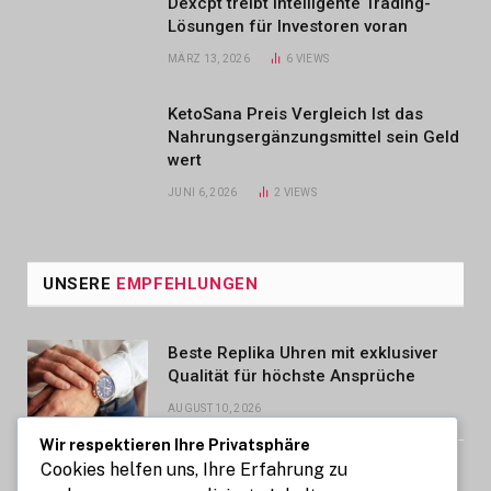
Dexcpt treibt intelligente Trading-
Lösungen für Investoren voran
MÄRZ 13, 2026
6
VIEWS
KetoSana Preis Vergleich Ist das
Nahrungsergänzungsmittel sein Geld
wert
JUNI 6, 2026
2
VIEWS
UNSERE
EMPFEHLUNGEN
Beste Replika Uhren mit exklusiver
Qualität für höchste Ansprüche
AUGUST 10, 2026
Wir respektieren Ihre Privatsphäre
Cookies helfen uns, Ihre Erfahrung zu
Coaching bei Perfektionismus und