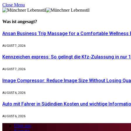
Close Menu
Was ist
angesagt?
Ansan Business Trip Massage for a Comfortable Wellness 
AUGUST 7, 2026
Kennzeichen express: So gelingt die Kfz-Zulassung in nur 1
AUGUST 7, 2026
Image Compressor: Reduce Image Size Without Losing Quali
AUGUST 6, 2026
Auto mit Fahrer in Südindien Kosten und wichtige Informati
AUGUST 6, 2026
Über uns
Kontakt