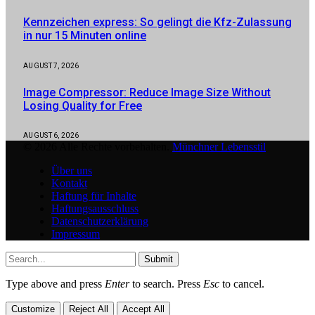
Kennzeichen express: So gelingt die Kfz-Zulassung
in nur 15 Minuten online
AUGUST 7, 2026
Image Compressor: Reduce Image Size Without
Losing Quality for Free
AUGUST 6, 2026
© 2026 Alle Rechte vorbehalten.
Münchner Lebensstil
Über uns
Kontakt
Haftung für Inhalte
Haftungsausschluss
Datenschutzerklärung
Impressum
Submit
Type above and press
Enter
to search. Press
Esc
to cancel.
Customize
Reject All
Accept All