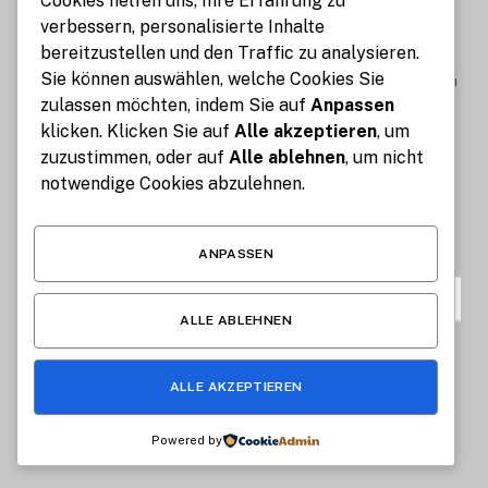
Cookies helfen uns, Ihre Erfahrung zu
Münchner Lebensstil steht für Luxus, Mode und exklusiven
verbessern, personalisierte Inhalte
Lifestyle aus München. Wir berichten über aktuelle Trends,
bereitzustellen und den Traffic zu analysieren.
kulinarische Highlights und das stilvolle Leben in einer der
Sie können auswählen, welche Cookies Sie
attraktivsten Städte Deutschlands. Unsere Inhalte inspirieren
zulassen möchten, indem Sie auf
Anpassen
zu einem modernen, genussvollen und hochwertigen
klicken. Klicken Sie auf
Alle akzeptieren
, um
Lebensstil.
zuzustimmen, oder auf
Alle ablehnen
, um nicht
Senden Sie uns hier eine E-Mail zum Veröffentlichen von
notwendige Cookies abzulehnen.
Inhalten:
saraaly88n@gmail.com
ANPASSEN
BELIEBTESTE
ALLE ABLEHNEN
WeberKraus gestaltet die Zukunft
ALLE AKZEPTIEREN
des sicheren und innovativen
Kryptohandels
Powered by
MÄRZ 18, 2026
1
VIEWS